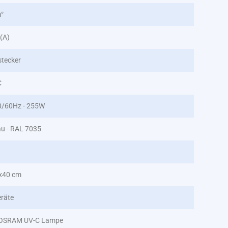
m²
 (A)
tecker
C
0/60Hz - 255W
au - RAL 7035
x40 cm
räte
 OSRAM UV-C Lampe