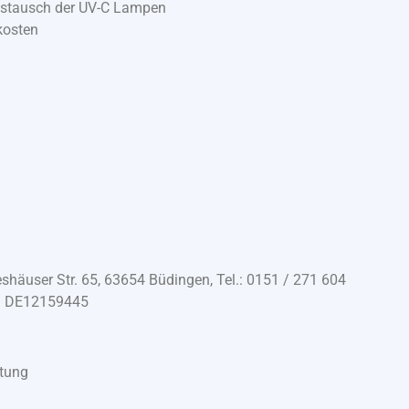
ustausch der UV-C Lampen
kosten
häuser Str. 65, 63654 Büdingen, Tel.: 0151 / 271 604
.: DE12159445
itung