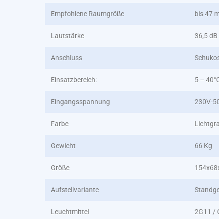
Empfohlene Raumgröße
bis 47 
Lautstärke
36,5 dB
Anschluss
Schukos
Einsatzbereich:
5 – 40°
Eingangsspannung
230V-5
Farbe
Lichtgr
Gewicht
66 Kg
Größe
154x68
Aufstellvariante
Standge
Leuchtmittel
2G11 /