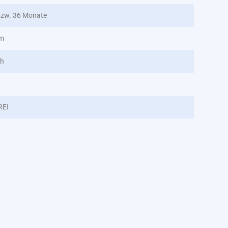
zw. 36 Monate
nm
/h
REI