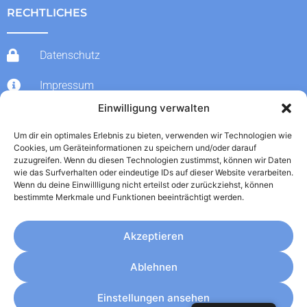
RECHTLICHES
Datenschutz
Impressum
Einwilligung verwalten
AGBs
Um dir ein optimales Erlebnis zu bieten, verwenden wir Technologien wie
Widerrufsbelehrung
Cookies, um Geräteinformationen zu speichern und/oder darauf
zuzugreifen. Wenn du diesen Technologien zustimmst, können wir Daten
KONTAKT
wie das Surfverhalten oder eindeutige IDs auf dieser Website verarbeiten.
Wenn du deine Einwillligung nicht erteilst oder zurückziehst, können
bestimmte Merkmale und Funktionen beeinträchtigt werden.
+49 151 / 27160467
Akzeptieren
info@ozonesystemsolutions.de
Ablehnen
Lange Str. 11, 63654 Büdingen
Einstellungen ansehen