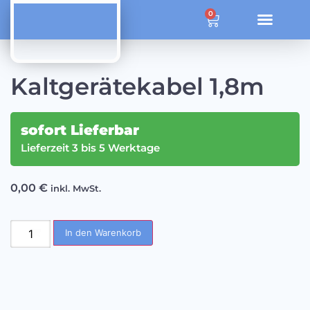
ÜBER OZONE SYSTEM SOLUTIONS
0
Kaltgerätekabel 1,8m
sofort Lieferbar
Lieferzeit 3 bis 5 Werktage
0,00
€
inkl. MwSt.
In den Warenkorb