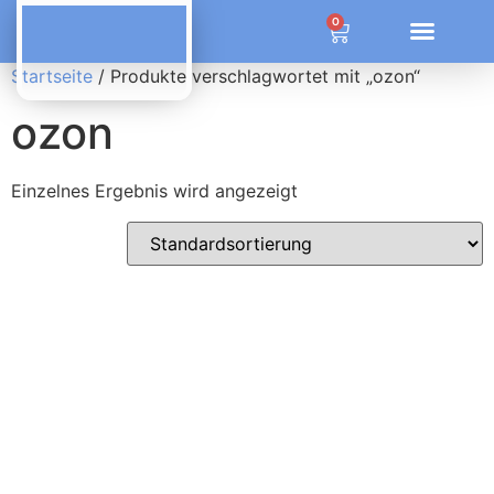
ÜBER OZONE SYSTEM SOLUTIONS
0
Startseite
/ Produkte verschlagwortet mit „ozon“
ozon
Einzelnes Ergebnis wird angezeigt