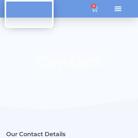
ÜBER OZONE SYSTEM SOLUTIONS
0
Contact
Our Contact Details