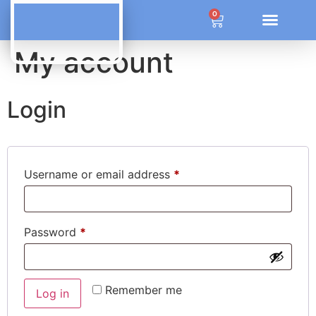
ÜBER OZONE SYSTEM SOLUTIONS
0
My account
Login
Username or email address
*
Password
*
Remember me
Log in